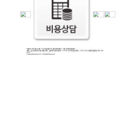
대전시 서구 둔산 2동 1166 타임클리닉 2층(진료센터), 7층(시력교정센터)
상호 : 눈사랑안과의원 대표자명 : 김용백 사업자번호 : 314-90-92389 문의전화 : 1644-7500 시력교정상담 080-200-
0025
Copyrights eyelove75. All Rights Reserved